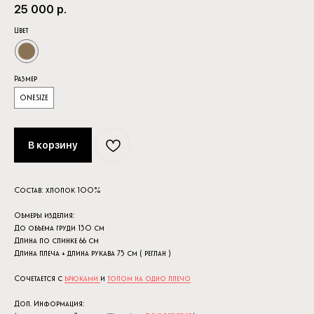
25 000
р.
Цвет
Размер
ONESIZE
В корзину
Состав: хлопок 100%
Обмеры изделия:
До объема груди 130 см
Длина по спинке 66 см
Длина плеча + длина рукава 75 см ( реглан )
Сочетается с
брюками
и
топом на одно плечо
Доп. Информация: