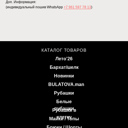
Доп. Информация:
(индивидуальный пошив WhatsApp
+7 961 597 78 13
)
КАТАЛОГ ТОВАРОВ
Лето'26
Бархат/шелк
Новинки
BULATOVA.man
Рубашки
Белые
рубашки
Рубашки в
клетку
Майки / Топы
Брюки / Шорты