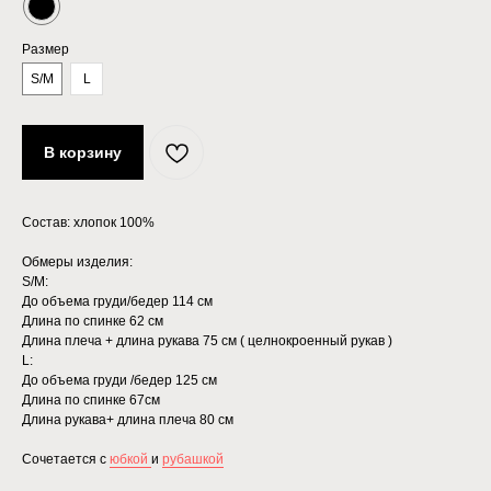
Размер
S/M
L
В корзину
Состав: хлопок 100%
Обмеры изделия:
S/M:
До объема груди/бедер 114 см
Длина по спинке 62 см
Длина плеча + длина рукава 75 см ( целнокроенный рукав )
L:
До объема груди /бедер 125 см
Длина по спинке 67см
Длина рукава+ длина плеча 80 см
Сочетается с
юбкой
и
рубашкой