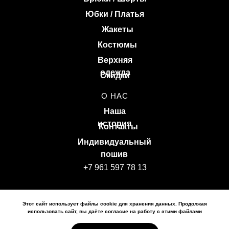
Юбки / Платья
Жакеты
Костюмы
Верхняя
одежда
Скидки
О НАС
Наша
история
Контакты
Индивидуальный
пошив
+7 961 597 78 13
Политика конфиденциальности
Этот сайт использует файлы cookie для хранения данных. Продолжая
Политика обработки персональных данных
использовать сайт, вы даёте согласие на работу с этими файлами
© 2026 BULATOVA, Все права защищены