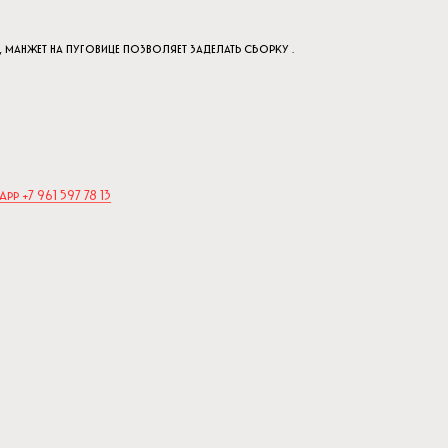
, манжет на пуговице позволяет заделать сборку .
App +7 961 597 78 13