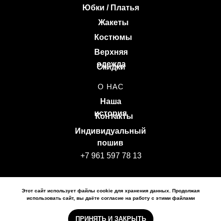
Юбки / Платья
Жакеты
Костюмы
Верхняя
одежда
Скидки
О НАС
Наша
история
Контакты
Индивидуальный
пошив
+7 961 597 78 13
Политика конфиденциальности
Этот сайт использует файлы cookie для хранения данных. Продолжая
Политика обработки персональных данных
использовать сайт, вы даёте согласие на работу с этими файлами
© 2026 BULATOVA, Все права защищены
ПРИНЯТЬ И ЗАКРЫТЬ