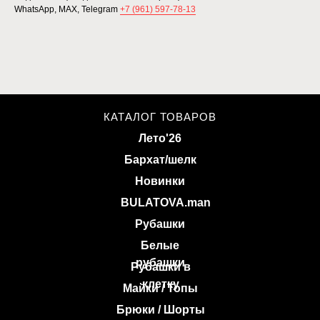
WhatsApp, MAX, Telegram
+7 (961) 597-78-13
КАТАЛОГ ТОВАРОВ
Лето'26
Бархат/шелк
Новинки
BULATOVA.man
Рубашки
Белые
рубашки
Рубашки в
клетку
Майки / Топы
Брюки / Шорты