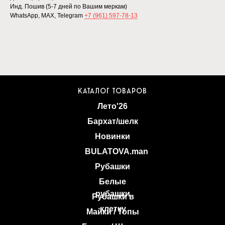
Инд. Пошив (5-7 дней по Вашим меркам)
WhatsApp, MAX, Telegram
+7 (961) 597-78-13
КАТАЛОГ ТОВАРОВ
Лето'26
Бархат/шелк
Новинки
BULATOVA.man
Рубашки
Белые
рубашки
Рубашки в
клетку
Майки / Топы