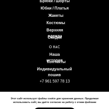
Брюки / Шорты
Юбки / Платья
Жакеты
Костюмы
Верхняя
одежда
Скидки
О НАС
Наша
история
Контакты
Индивидуальный
пошив
+7 961 597 78 13
Политика конфиденциальности
Этот сайт использует файлы cookie для хранения данных. Продолжая
Политика обработки персональных данных
использовать сайт, вы даёте согласие на работу с этими файлами