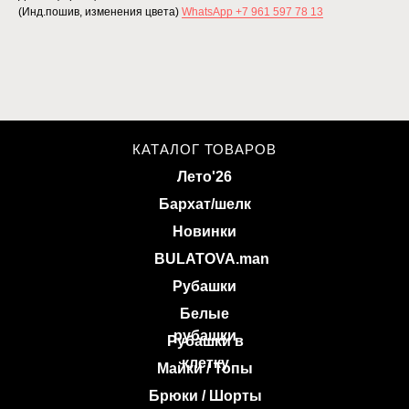
(Инд.пошив, изменения цвета)
WhatsApp +7 961 597 78 13
КАТАЛОГ ТОВАРОВ
Лето'26
Бархат/шелк
Новинки
BULATOVA.man
Рубашки
Белые
рубашки
Рубашки в
клетку
Майки / Топы
Брюки / Шорты