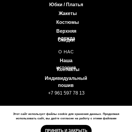
Юбки / Платья
Жакеты
Костюмы
Верхняя
одежда
Скидки
О НАС
Наша
история
Контакты
Индивидуальный
пошив
+7 961 597 78 13
Политика конфиденциальности
Этот сайт использует файлы cookie для хранения данных. Продолжая
Политика обработки персональных данных
использовать сайт, вы даёте согласие на работу с этими файлами
© 2026 BULATOVA, Все права защищены
ПРИНЯТЬ И ЗАКРЫТЬ