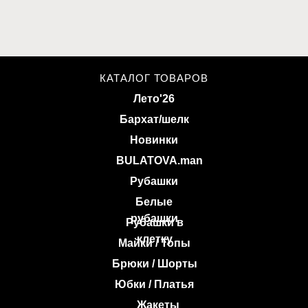
КАТАЛОГ ТОВАРОВ
Лето'26
Бархат/шелк
Новинки
BULATOVA.man
Рубашки
Белые
рубашки
Рубашки в
клетку
Майки / Топы
Брюки / Шорты
Юбки / Платья
Жакеты