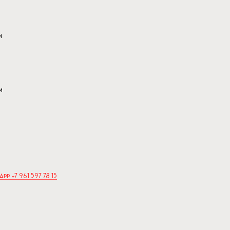
м
м
App +7 961 597 78 13