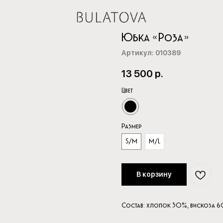
Юбка «Роза»
Артикул:
010389
13 500
р.
Цвет
Размер
S/M
M/L
В корзину
Состав: хлопок 30%, вискоза 6